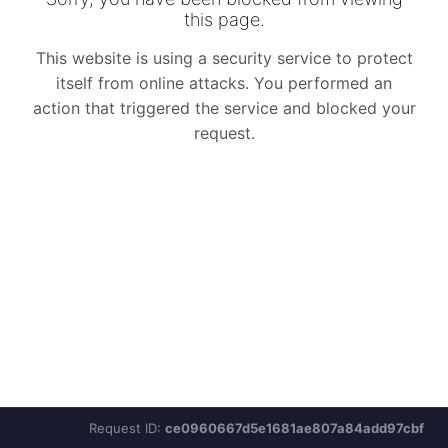
Request ID:
ce0960667d5e1681ae807a84add97cbf