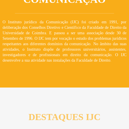
O Instituto jurídico da Comunicação (IJC) foi criado em 1991, por
deliberação dos Conselhos Diretivo e Científico da Faculdade de Direito da
Universidade de Coimbra. E passou a ser uma associação desde 30 de
Setembro de 1996. O IJC tem por vocação o estudo dos problemas jurídicos
respeitantes aos diferentes domínios da comunicação. No âmbito das suas
atividades, o Instituto dispõe de professores universitários, assistentes,
investigadores e de profissionais em direito da comunicação. O IJC
desenvolve a sua atividade nas instalações da Faculdade de Direito.
DESTAQUES IJC